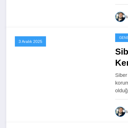
M
GEN
3 Aralık 2025
Sib
Ken
Siber 
korum
oldu
M