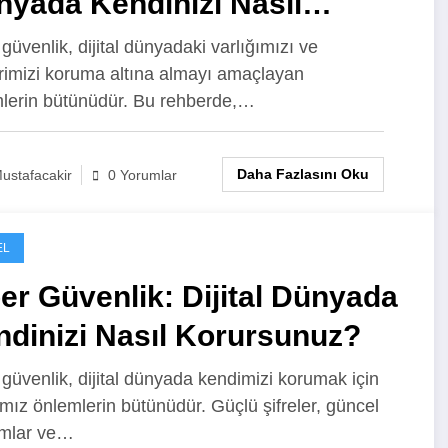
nyada Kendinizi Nasıl
rursunuz?
 güvenlik, dijital dünyadaki varlığımızı ve
erimizi koruma altına almayı amaçlayan
lerin bütünüdür. Bu rehberde,…
Daha Fazlasını Oku
ustafacakir
0 Yorumlar
EL
er Güvenlik: Dijital Dünyada
dinizi Nasıl Korursunuz?
 güvenlik, dijital dünyada kendimizi korumak için
ımız önlemlerin bütünüdür. Güçlü şifreler, güncel
ımlar ve…