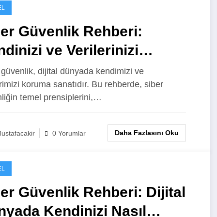
EL
er Güvenlik Rehberi:
dinizi ve Verilerinizi
ruyun
 güvenlik, dijital dünyada kendimizi ve
erimizi koruma sanatıdır. Bu rehberde, siber
liğin temel prensiplerini,…
Daha Fazlasını Oku
ustafacakir
0 Yorumlar
EL
er Güvenlik Rehberi: Dijital
nyada Kendinizi Nasıl