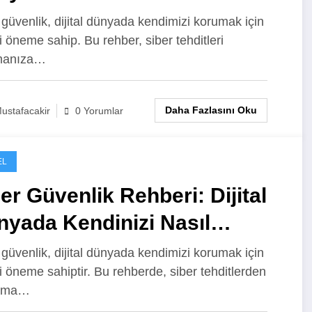
rursunuz?
 güvenlik, dijital dünyada kendimizi korumak için
i öneme sahip. Bu rehber, siber tehditleri
manıza…
Daha Fazlasını Oku
ustafacakir
0 Yorumlar
EL
er Güvenlik Rehberi: Dijital
nyada Kendinizi Nasıl
rursunuz?
 güvenlik, dijital dünyada kendimizi korumak için
i öneme sahiptir. Bu rehberde, siber tehditlerden
nma…