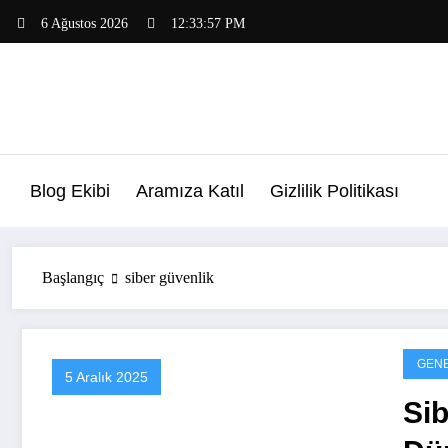
İçeriğe
6 Ağustos 2026
12:33:57 PM
atla
Blog Ekibi
Aramıza Katıl
Gizlilik Politikası
Başlangıç
siber güvenlik
GEN
5 Aralık 2025
Sib