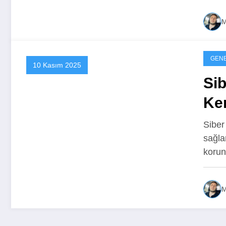
M
GEN
10 Kasım 2025
Sib
Ken
Ko
Siber
sağla
korun
M