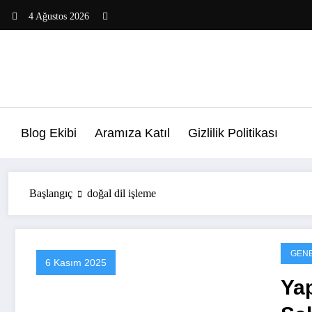
İçeriğe
4 Ağustos 2026
atla
Blog Ekibi
Aramıza Katıl
Gizlilik Politikası
Başlangıç
doğal dil işleme
GEN
6 Kasım 2025
Ya