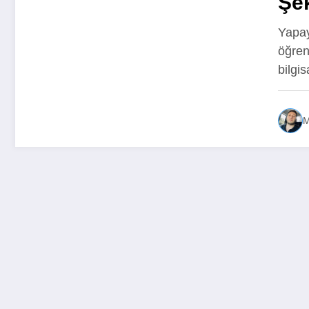
Şek
Yapay
öğren
bilgi
M